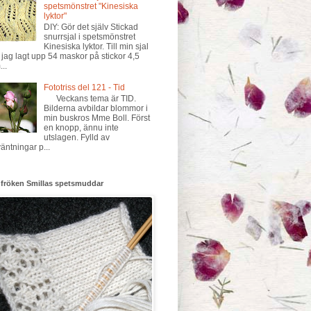
spetsmönstret "Kinesiska
lyktor"
DIY: Gör det själv Stickad
snurrsjal i spetsmönstret
Kinesiska lyktor. Till min sjal
 jag lagt upp 54 maskor på stickor 4,5
..
Fototriss del 121 - Tid
Veckans tema är TID.
Bilderna avbildar blommor i
min buskros Mme Boll. Först
en knopp, ännu inte
utslagen. Fylld av
väntningar p...
 fröken Smillas spetsmuddar