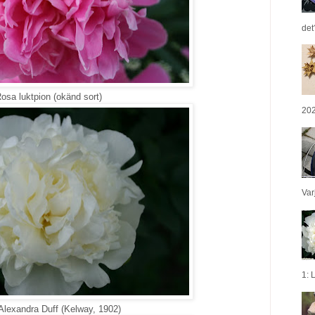
det
osa luktpion (okänd sort)
202
Var
1: L
Alexandra Duff (Kelway, 1902)