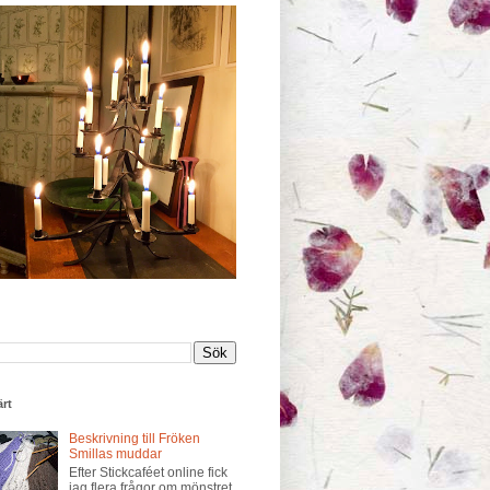
rt
Beskrivning till Fröken
Smillas muddar
Efter Stickcaféet online fick
jag flera frågor om mönstret