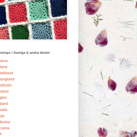
ertips i Sverige & andra länder
arna
land
trikland
singland
ckholm
pland
gien
gland
nada
rge
dkorea
zania
A