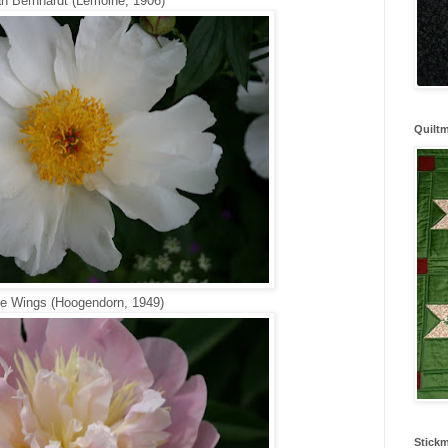
h Bernhardt (Lemoine, 1906)
Quilt
e Wings (Hoogendorn, 1949)
Stick