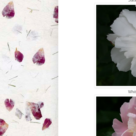
Sara
Whit