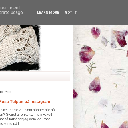
 user-agent
nerate usage
LEARN MORE
GOT IT
red Post
 Rosa Tulpan på Instagram
nske undrar vad som händer här på
n? Svaret är enkelt... inte mycket!
t så fortsätter jag dela via Rosa
s konto på I...