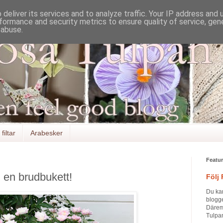
deliver its services and to analyze traffic. Your IP address and
formance and security metrics to ensure quality of service, ge
 abuse.
filtar
Arabesker
Featu
 en brudbukett!
Följ
Du ka
blogge
Däremo
Tulpan