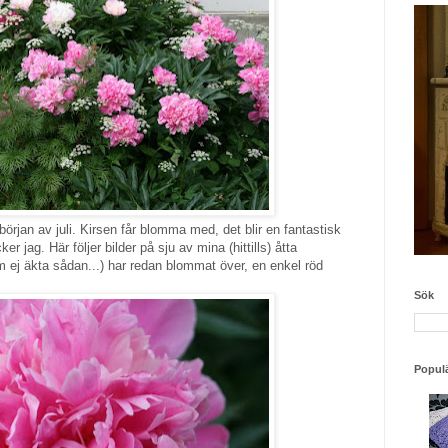
rjan av juli. Kirsen får blomma med, det blir en fantastisk
 jag. Här följer bilder på sju av mina (hittills) åtta
om ej äkta sådan...) har redan blommat över, en enkel röd
Sök
Populä