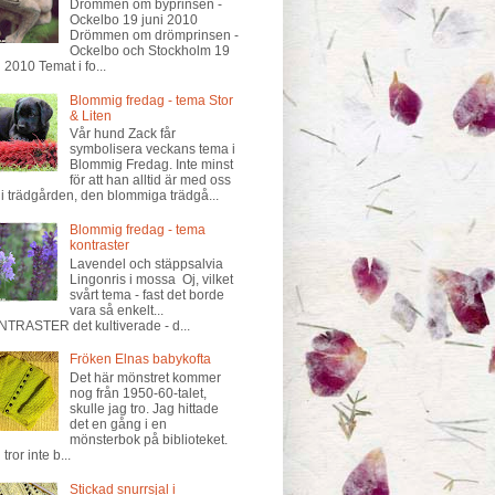
Drömmen om byprinsen -
Ockelbo 19 juni 2010
Drömmen om drömprinsen -
Ockelbo och Stockholm 19
i 2010 Temat i fo...
Blommig fredag - tema Stor
& Liten
Vår hund Zack får
symbolisera veckans tema i
Blommig Fredag. Inte minst
för att han alltid är med oss
 i trädgården, den blommiga trädgå...
Blommig fredag - tema
kontraster
Lavendel och stäppsalvia
Lingonris i mossa Oj, vilket
svårt tema - fast det borde
vara så enkelt...
TRASTER det kultiverade - d...
Fröken Elnas babykofta
Det här mönstret kommer
nog från 1950-60-talet,
skulle jag tro. Jag hittade
det en gång i en
mönsterbok på biblioteket.
tror inte b...
Stickad snurrsjal i