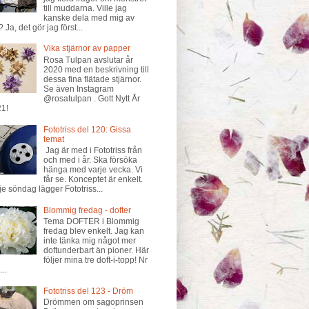
till muddarna. Ville jag
kanske dela med mig av
? Ja, det gör jag först...
Vika stjärnor av papper
Rosa Tulpan avslutar år
2020 med en beskrivning till
dessa fina flätade stjärnor.
Se även Instagram
@rosatulpan . Gott Nytt År
1!
Fototriss del 120: Gissa
temat
Jag är med i Fototriss från
och med i år. Ska försöka
hänga med varje vecka. Vi
får se. Konceptet är enkelt.
je söndag lägger Fototriss...
Blommig fredag - dofter
Tema DOFTER i Blommig
fredag blev enkelt. Jag kan
inte tänka mig något mer
doftunderbart än pioner. Här
följer mina tre doft-i-topp! Nr
...
Fototriss del 123 - Dröm
Drömmen om sagoprinsen