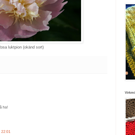
osa luktpion (okänd sort)
Virkm
å ha!
. 22:01