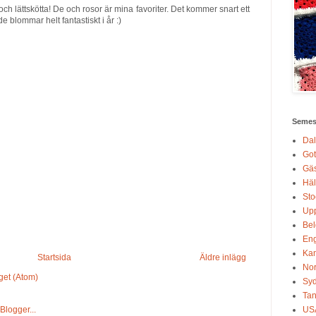
och lättskötta! De och rosor är mina favoriter. Det kommer snart ett
 blommar helt fantastiskt i år :)
Semest
Dal
Got
Gäs
Häl
Sto
Up
Bel
En
Ka
Startsida
Äldre inlägg
No
get (Atom)
Sy
Tan
US