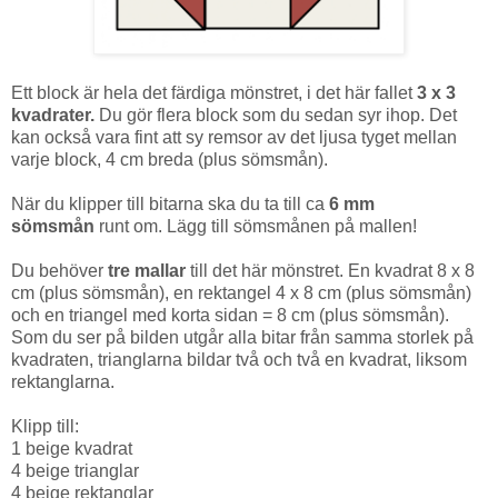
Ett block är hela det färdiga mönstret, i det här fallet
3 x 3
kvadrater.
Du gör flera block som du sedan syr ihop.
Det
kan också vara fint att sy remsor av det ljusa tyget mellan
varje block, 4 cm breda (plus sömsmån).
När du klipper till bitarna ska du ta till ca
6 mm
sömsmån
runt om. Lägg till sömsmånen på mallen!
Du behöver
tre
mallar
till det här mönstret. En kvadrat 8 x 8
cm (plus sömsmån), en rektangel 4 x 8 cm (plus sömsmån)
och en triangel med korta sidan = 8 cm (plus sömsmån).
Som du ser på bilden utgår alla bitar från samma storlek på
kvadraten, trianglarna bildar två och två en kvadrat, liksom
rektanglarna.
Klipp till:
1 beige kvadrat
4 beige trianglar
4 beige rektanglar