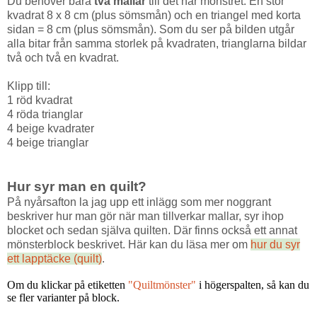
Du behöver bara
två
mallar
till det här mönstret. En stor
kvadrat 8 x 8 cm (plus sömsmån) och en triangel med korta
sidan = 8 cm (plus sömsmån). Som du ser på bilden utgår
alla bitar från samma storlek på kvadraten, trianglarna bildar
två och två en kvadrat.
Klipp till:
1 röd kvadrat
4 röda trianglar
4 beige kvadrater
4 beige trianglar
Hur syr man en quilt?
På nyårsafton la jag upp ett inlägg som mer noggrant
beskriver hur man gör när man tillverkar mallar, syr ihop
blocket och sedan själva quilten. Där finns också ett annat
mönsterblock beskrivet. Här kan du läsa mer om
hur du syr
ett lapptäcke (quilt)
.
Om du klickar på etiketten
"Quiltmönster"
i högerspalten, så kan du
se fler varianter på block.