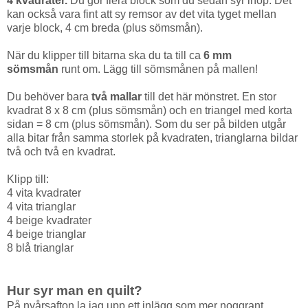
4 kvadrater.
Du gör flera block som du sedan syr ihop.
Det
kan också vara fint att sy remsor av det vita tyget mellan
varje block, 4 cm breda (plus sömsmån).
När du klipper till bitarna ska du ta till ca
6 mm
sömsmån
runt om. Lägg till sömsmånen på mallen!
Du behöver bara
två
mallar
till det här mönstret. En stor
kvadrat 8 x 8 cm (plus sömsmån) och en triangel med korta
sidan = 8 cm (plus sömsmån). Som du ser på bilden utgår
alla bitar från samma storlek på kvadraten, trianglarna bildar
två och två en kvadrat.
Klipp till:
4 vita kvadrater
4 vita trianglar
4 beige kvadrater
4 beige trianglar
8 blå trianglar
Hur syr man en quilt?
På nyårsafton la jag upp ett inlägg som mer noggrant