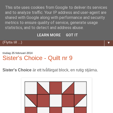
This site uses cookies from Google to deliver its services
and to analyze traffic. Your IP address and user-agent are
shared with Google along with performance and security
metrics to ensure quality of service, generate usage
statistics, and to detect and address abuse.
LEARN MORE
GOT IT
▼
tisdag 25 februari 2014
Sister's Choice - Quilt nr 9
Sister's Choice
är ett tvåfärgat block, en rutig stjärna.