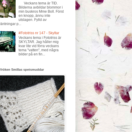
Veckans tema är TID.
Bilderna avbildar blommor i
min buskros Mme Boll. Först
en knopp, ännu inte
utslagen. Fylld av
väntningar p...
#Fototriss nr 147 - Skyltar
Veckans tema i Fototriss är
SKYLTAR. Jag håller mig
kvar lite vid förra veckans
tema "vatten", med några
bilder på en fin...
 fröken Smillas spetsmuddar