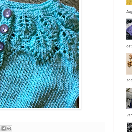
Jag 
det
202
Var