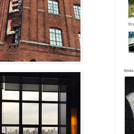
för
Sticka