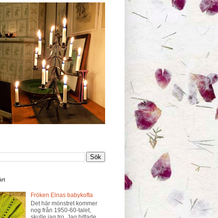
rt
Fröken Elnas babykofta
Det här mönstret kommer
nog från 1950-60-talet,
skulle jag tro. Jag hittade