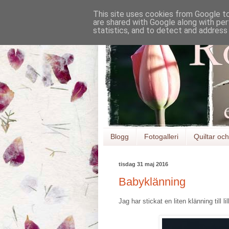
This site uses cookies from Google to 
are shared with Google along with per
statistics, and to detect and address
Blogg
Fotogalleri
Quiltar och 
tisdag 31 maj 2016
Babyklänning
Jag har stickat en liten klänning till 