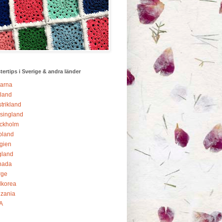
ertips i Sverige & andra länder
arna
land
trikland
singland
ckholm
pland
gien
gland
nada
rge
dkorea
zania
A