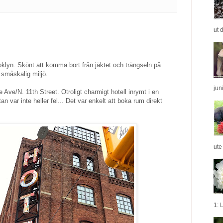
ut 
klyn. Skönt att komma bort från jäktet och trängseln på
 småskalig miljö.
jun
Ave/N. 11th Street. Otroligt charmigt hotell inrymt i en
 var inte heller fel... Det var enkelt att boka rum direkt
ute
1: L