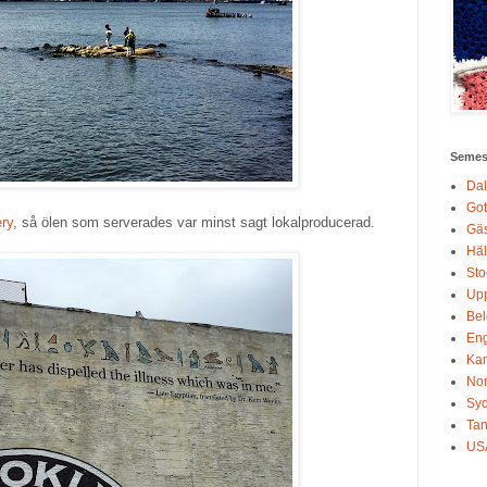
Semest
Dal
Got
ry
, så ölen som serverades var minst sagt lokalproducerad.
Gäs
Häl
Sto
Up
Bel
En
Ka
No
Sy
Tan
US