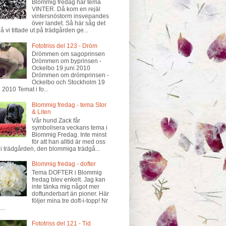
Blommig fredag har tema
VINTER. Då kom en rejäl
vintersnöstorm insvepandes
över landet. Så här såg det
då vi tittade ut på trädgården ge...
Fototriss del 123 - Dröm
Drömmen om sagoprinsen
Drömmen om byprinsen -
Ockelbo 19 juni 2010
Drömmen om drömprinsen -
Ockelbo och Stockholm 19
i 2010 Temat i fo...
Blommig fredag - tema Stor
& Liten
Vår hund Zack får
symbolisera veckans tema i
Blommig Fredag. Inte minst
för att han alltid är med oss
 i trädgården, den blommiga trädgå...
Blommig fredag - dofter
Tema DOFTER i Blommig
fredag blev enkelt. Jag kan
inte tänka mig något mer
doftunderbart än pioner. Här
följer mina tre doft-i-topp! Nr
...
Fototriss del 121 - Tid