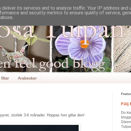
deliver its services and to analyze traffic. Your IP address and
formance and security metrics to ensure quality of service, ge
 abuse.
filtar
Arabesker
Featu
Följ
Du ka
lillpyret, storlek 3-6 månader. Hoppas hon gillar den!
blogge
Däremo
Tulpan