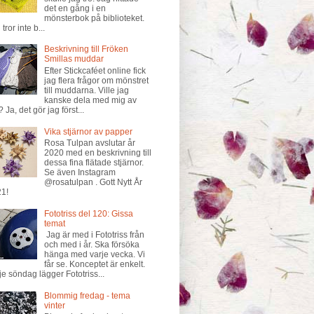
det en gång i en
mönsterbok på biblioteket.
tror inte b...
Beskrivning till Fröken
Smillas muddar
Efter Stickcaféet online fick
jag flera frågor om mönstret
till muddarna. Ville jag
kanske dela med mig av
? Ja, det gör jag först...
Vika stjärnor av papper
Rosa Tulpan avslutar år
2020 med en beskrivning till
dessa fina flätade stjärnor.
Se även Instagram
@rosatulpan . Gott Nytt År
1!
Fototriss del 120: Gissa
temat
Jag är med i Fototriss från
och med i år. Ska försöka
hänga med varje vecka. Vi
får se. Konceptet är enkelt.
je söndag lägger Fototriss...
Blommig fredag - tema
vinter