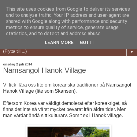
This site uses cookies from Google to deliver its services
and to analyze traffic. Your IP address and user-agent are
shared with Google along with performance and security
metrics to ensure quality of service, generate usage
statistics, and to detect and address abuse.
LEARN MORE
GOT IT
▼
onsdag 2 juli 2014
Namsangol Hanok Village
Vi fick lära oss lite om koreanska traditioner på
Namsangol
Hanok Village (lite som Skansen).
Eftersom Korea var väldigt demolerat efter koreakriget, så
finns det inte så värst mycket bevarat från äldre tider. Men
man vårdar ändå sitt
kulturarv. Som t ex i Hanok village.