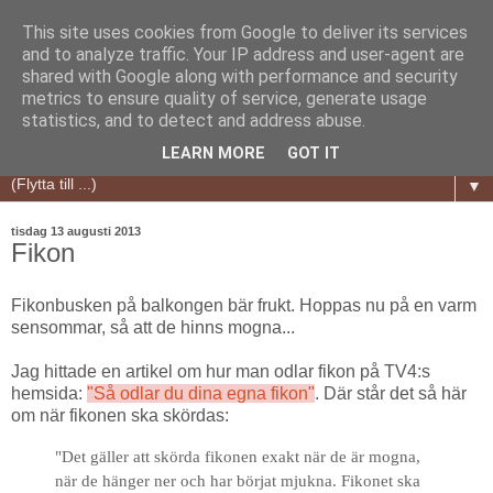
This site uses cookies from Google to deliver its services
and to analyze traffic. Your IP address and user-agent are
shared with Google along with performance and security
metrics to ensure quality of service, generate usage
statistics, and to detect and address abuse.
LEARN MORE
GOT IT
▼
tisdag 13 augusti 2013
Fikon
Fikonbusken på balkongen bär frukt. Hoppas nu på en varm
sensommar, så att de hinns mogna...
Jag hittade en artikel om hur man odlar fikon på TV4:s
hemsida:
"Så odlar du dina egna fikon"
. Där står det så här
om när fikonen ska skördas:
"Det gäller att skörda fikonen exakt när de är mogna,
när de hänger ner och har börjat mjukna. Fikonet ska