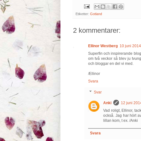
Etiketter:
Gotland
2 kommentarer:
Ellinor Westberg
10 juni 2014
Superfin och inspirerande blogg
om två veckor så blev ju tvung
och bloggar en del vi med.
/Ellinor
Svara
Svar
Anki
12 juni 2014
Vad roligt, Ellinor, t
också. Jag har hört av 
lillan kom, t ex. /Anki
Svara