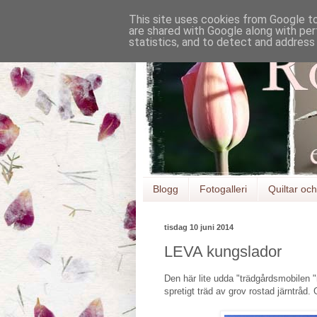
This site uses cookies from Google to 
are shared with Google along with per
statistics, and to detect and address
Blogg
Fotogalleri
Quiltar och 
tisdag 10 juni 2014
LEVA kungslador
Den här lite udda "trädgårdsmobilen "
spretigt träd av grov rostad järntråd.