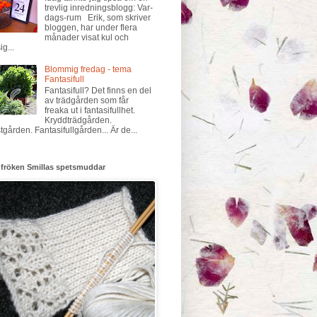
trevlig inredningsblogg: Var-
dags-rum Erik, som skriver
bloggen, har under flera
månader visat kul och
ig...
Blommig fredag - tema
Fantasifull
Fantasifull? Det finns en del
av trädgården som får
freaka ut i fantasifullhet.
Kryddträdgården.
tgården. Fantasifullgården... Är de...
 fröken Smillas spetsmuddar