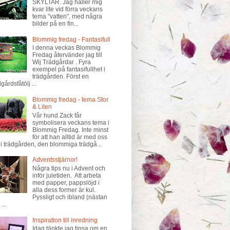
SKYLTAR. Jag håller mig
kvar lite vid förra veckans
tema "vatten", med några
bilder på en fin...
Blommig fredag - Fantasifull
I denna veckas Blommig
Fredag återvänder jag till
Wij Trädgårdar . Fyra
exempel på fantasifullhet i
trädgården. Först en
gårdsfåtölj ...
Blommig fredag - tema Stor
& Liten
Vår hund Zack får
symbolisera veckans tema i
Blommig Fredag. Inte minst
för att han alltid är med oss
 i trädgården, den blommiga trädgå...
Adventsstjärnor!
Några tips nu i Advent och
inför juletiden. Att arbeta
med papper, pappslöjd i
alla dess former är kul.
Pyssligt och ibland (nästan
...
Inspiration till inredning
Idag tänkte jag tipsa om en