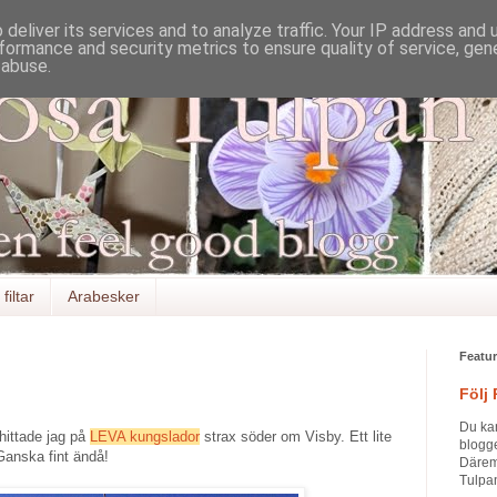
deliver its services and to analyze traffic. Your IP address and
formance and security metrics to ensure quality of service, ge
 abuse.
filtar
Arabesker
Featu
Följ
Du ka
hittade jag på
LEVA kungslador
strax söder om Visby. Ett lite
blogge
 Ganska fint ändå!
Däremo
Tulpan