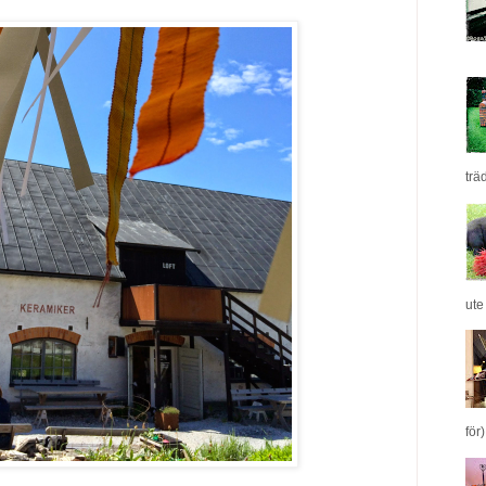
träd
ute
för) 