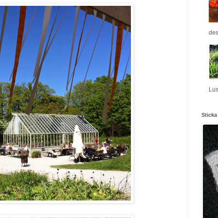
des
Lus
Sticka