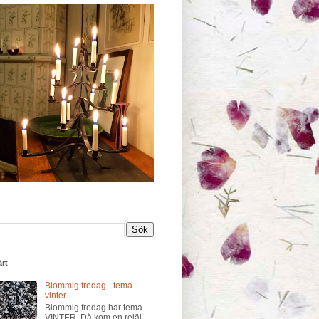
rt
Blommig fredag - tema
vinter
Blommig fredag har tema
VINTER. Då kom en rejäl