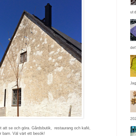
ut 
det
Jag 
202
 att se och göra. Gårdsbutik, restaurang och kafé,
r barn. Väl värt ett besök!