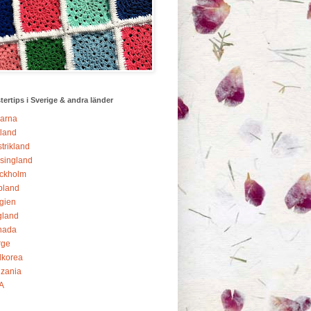
ertips i Sverige & andra länder
arna
land
trikland
singland
ckholm
pland
gien
gland
nada
rge
dkorea
zania
A