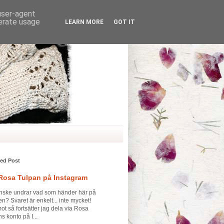
 user-agent
nerate usage
LEARN MORE
GOT IT
red Post
 Rosa Tulpan på Instagram
nske undrar vad som händer här på
n? Svaret är enkelt... inte mycket!
t så fortsätter jag dela via Rosa
s konto på I...