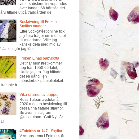
vintersnöstorm insvepandes
över landet. Så här såg det
då vi tittade ut på trädgården ge...
Beskrivning till Fröken
Smillas muddar
Efter Stickcaféet online fick
jag flera frågor om mönstret
till muddarna. Ville jag
kanske dela med mig av
? Ja, det gör jag först...
Fröken Elnas babykofta
Det här mönstret kommer
nog från 1950-60-talet,
skulle jag tro. Jag hittade
det en gång i en
mönsterbok på biblioteket.
tror inte b...
Vika stjärnor av papper
Rosa Tulpan avslutar år
2020 med en beskrivning till
dessa fina flätade stjärnor.
Se även Instagram
@rosatulpan . Gott Nytt År
1!
#Fototriss nr 147 - Skyltar
Veckans tema i Fototriss är