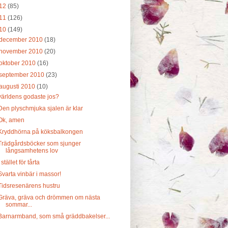
12
(85)
11
(126)
10
(149)
december 2010
(18)
november 2010
(20)
oktober 2010
(16)
september 2010
(23)
augusti 2010
(10)
världens godaste jos?
Den plyschmjuka sjalen är klar
Ok, amen
Kryddhörna på köksbalkongen
Trädgårdsböcker som sjunger
långsamhetens lov
I stället för tårta
Svarta vinbär i massor!
Tidsresenärens hustru
Gräva, gräva och drömmen om nästa
sommar...
Barnarmband, som små gräddbakelser...