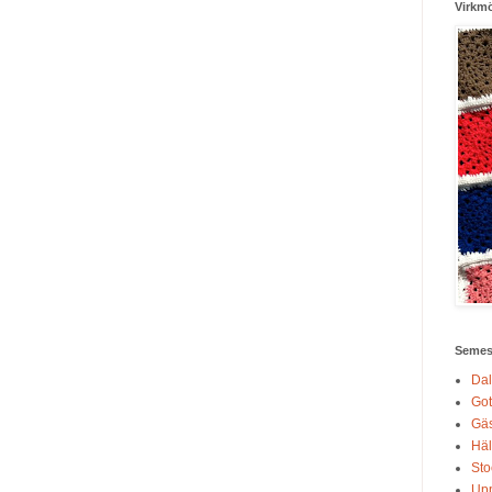
Virkm
Semest
Dal
Got
Gäs
Häl
Sto
Up