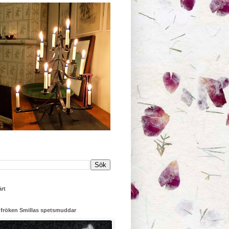
rt
 fröken Smillas spetsmuddar