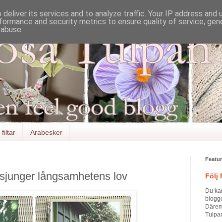
deliver its services and to analyze traffic. Your IP address and
formance and security metrics to ensure quality of service, ge
 abuse.
filtar
Arabesker
Featu
sjunger långsamhetens lov
Följ
Du ka
blogge
Däremo
Tulpan