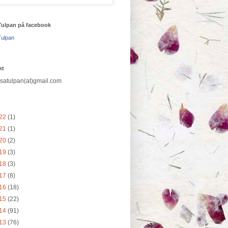
Tulpan på facebook
ulpan
kt
osatulpan(at)gmail.com
22
(1)
21
(1)
20
(2)
19
(3)
18
(3)
17
(8)
16
(18)
15
(22)
14
(91)
13
(76)