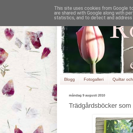
This site uses cookies from Google to 
are shared with Google along with per
statistics, and to detect and address
Blogg
Fotogalleri
Quiltar och 
måndag 9 augusti 2010
Trädgårdsböcker som 