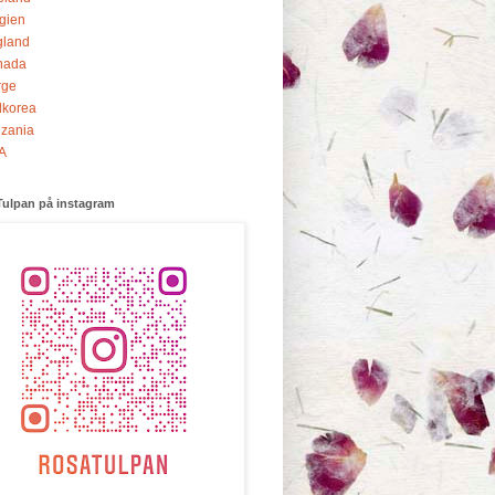
gien
gland
nada
rge
dkorea
zania
A
Tulpan på instagram