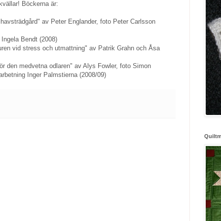
vällar! Böckerna är:
havsträdgård" av Peter Englander, foto Peter Carlsson
v Ingela Bendt (2008)
aturen vid stress och utmattning" av Patrik Grahn och Åsa
t för den medvetna odlaren" av Alys Fowler, foto Simon
rbetning Inger Palmstierna (2008/09)
Quilt