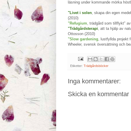
läsning under kommande mörka höstk
"Livet i solen
, skapa din egen medel
(2010)
"Refugium
, trädgård som tillflykt" a
"Trädgårdsterapi
, att ta hjälp av n
Ottosson (2010)
"Slow gardening
, lustfyllda projek
Wheeler, svensk översättning och bea
Etiketter:
Trädgårdsböcker
Inga kommentarer:
Skicka en kommentar