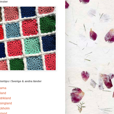
önster
ertips i Sverige & andra länder
arna
land
trikland
singland
ckholm
pland