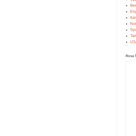
Bel
En
Ka
No
Sy
Tan
US
Rosa 