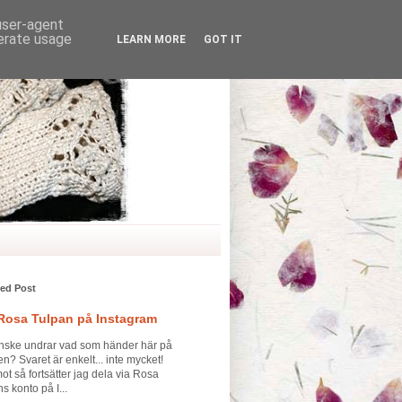
 user-agent
nerate usage
LEARN MORE
GOT IT
red Post
 Rosa Tulpan på Instagram
nske undrar vad som händer här på
n? Svaret är enkelt... inte mycket!
t så fortsätter jag dela via Rosa
s konto på I...