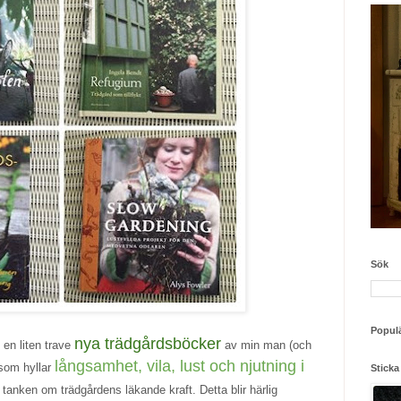
Sök
Populä
nya trädgårdsböcker
 en liten trave
av min man (och
långsamhet, vila, lust och njutning i
 som hyllar
Sticka
r tanken om trädgårdens läkande kraft. Detta blir härlig